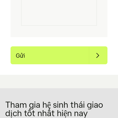
Gửi
NAME
(Required)
Tham gia hệ sinh thái giao
dịch tốt nhất hiện nay
PHONE
(Required)