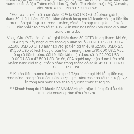
vương quốc Ả Rập Thống nhất, Hoa Kỳ, Quần đảo Virgin thuộc Mỹ, Vanuatu,
Việt Nam, Yemen, Nam Tư, Zimbabwe
* Đối tác liên kết sẽ nhận được CPA là 850 USD với điều kiện giới thiệu
được 50 khách hàng đủ điều kiện (khách hàng mở tài khoản và nạp tiền lần
đầu), còn gọi là QFTD, trong 1 tháng, và số tiền nạp trung bình của các
QFTD này phải cao hơn tối thiểu 2,5 lần mức hoa hồng CPA được quy định
trong tháng đó.
Ví dụ: Giá sử đối tác liên kết giới thiệu được 50 QFTD trong tháng. Khi đó,
CPA người này nhận được theo quy định sẽ là: 50 QFTD * 650 USD =
32.500 USD 50 QFTD này nạp vào số tiền tối thiểu là 32.500 USD x 2,5 =
81.250 USD sẽ kích hoạt khoản tiền thưởng thêm là 10.000 USD. Vậy,
tổng số tiền thưởng đối tác liên kết nhận được sẽ là: 32.500 USD +
10.000 USD = 42.500 USD. Do đó, CPA người này nhận được trên mỗi
khách hàng giới thiệu thành công trong tháng đó sẽ là: 42.500 USD/ 50
QFTD = 850 USD.
** Khoản tiền thưởng hàng tháng chỉ được kích hoạt khi tổng tiền nạp
ròng hàng tháng của khách hàng được giới thiệu cao hơn tối thiểu gấp 2,5
lần tổng hoa hồng CPA theo quy định trong tháng đó.
*** Khách hàng do tài khoản PAMM/MAM giới thiệu không đủ điều kiện
tham gia chương trình liên kết CPA.