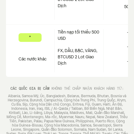
Dịch
50+
Tiền nạp tối thiểu 500
-
*
USD
-
FX, DẦU, BẠC, VÀNG,
BTCUSD 2 Lot Giao
Các nước khác
-
Dịch
CÁC QUỐC GIA BỊ CẤM
KHÔNG THỂ CHẤP NHẬN KHÁCH HÀNG TỪ:
Albania, Samoa Mỹ, Úc, Bangladesh, Belarus, Bermuda, Bhutan, Bosnia và
Herzegovina, Burundi, Campuchia, Cộng hòa Trung Phi, Trung Quốc, Krym,
Cu Ba, Síp, Cộng hòa Dân chủ Congo, Eritrea, Fiji, Guam, Haiti, Ấn Độ,
Indonesia, Iran, Iraq, ISIL / Al-Qaida / Taliban, Bờ Biển Ngà, Nhật Bản,
Kiribati, Lào, Li-băng, Libya, Malaysia, Maldives, Mali, Quần đảo Marshall,
Mông Cổ, Montenegro, Ma-rốc, Myanmar, Nauru, Nepal, New Zealand, Triều
Tiên, Pakistan, Palau, Papua New Guinea, Philippines, Puerto Rico, Cộng
hòa Guinea-Bissau, Cộng hòa Macedonia, Samoa, Sevastopol, Sierra
Leone, Singapore, Quần đảo Solomon, Somalia, Nam Sudan, Sri Lanka,
Sudan, Syria, Đài Loan, Thái Lan, Tonga, Tunisia, Thổ Nhĩ Kỳ, Tuvalu, Các Tiểu