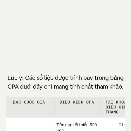
Lưu ý: Các số liệu được trình bày trong bảng
CPA dưới đây chỉ mang tính chất tham khảo.
BẬC QUỐC GIA
ĐIỀU KIỆN CPA
TÀI KHOẢN
ĐIỀU KIỆN
THÁNG
Tiền nạp tối thiểu 500
01 - 2